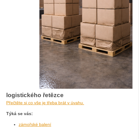
logistického řetězce
Přečtěte si co vše je třeba brát v úvahu.
Týká se vás:
zámořské balení