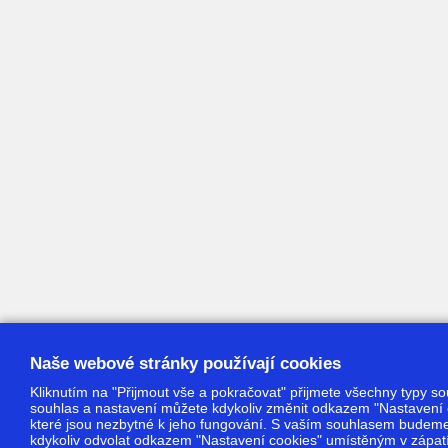
Naše webové stránky používají cookies
Kliknutím na "Přijmout vše a pokračovat" přijmete všechny typy sou
souhlas a nastavení můžete kdykoliv změnit odkazem "Nastavení 
které jsou nezbytné k jeho fungování. S vaším souhlasem budeme 
kdykoliv odvolat odkazem "Nastavení cookies" umístěným v zápatí. 