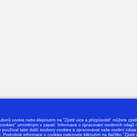
borů cookie nebo klepnutím na "Zjistit více a přizpůsobit" můžete zjist
cookies" umístěným v zápatí. Informace o zpracování osobních údajů 
používat také další soubory cookies a zpracovávat vaše osobní údaje p
Podrobné informace o cookies naleznete kliknutím na tlačítko "Zjistit v