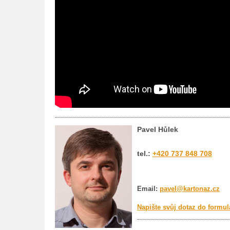
Pavel Hůlek
tel.:
+420 737 848 708
Email:
pavel@kartonaz.cz
Napište svůj dotaz do formul