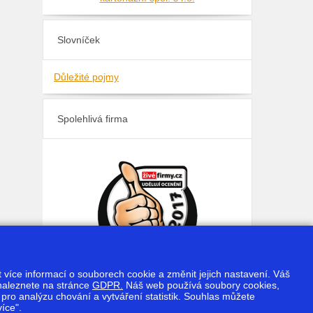
Slovníček
Důležité pojmy
Spolehlivá firma
it více informací o souborech cookie a změnit jejich nastavení. Váš
naleznete na stránce
GDPR.
Náš web používá soubory cookies,
ro analýzu chování a vytváření statistik. Souhlas můžete
íce".