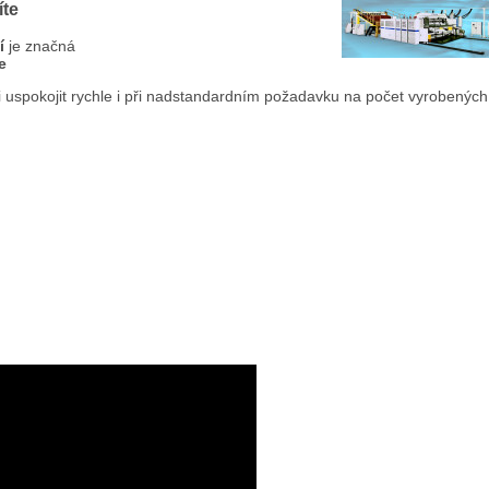
íte
í
je značná
e
 uspokojit rychle i při nadstandardním požadavku na počet vyrobených