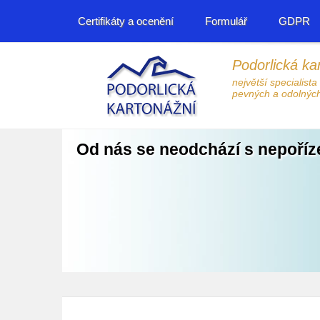
Certifikáty a ocenění
Formulář
GDPR
Podorlická kar
největší specialista
pevných a odolných
Od nás se neodchází s nepoří